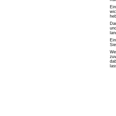
Ein
wic
heb
Dar
und
lan
Ein
Sie
Wen
zuv
dab
las