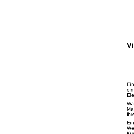
Vi
Ein
ein
El
War
Mar
Ihr
Ein
Wer
Ku